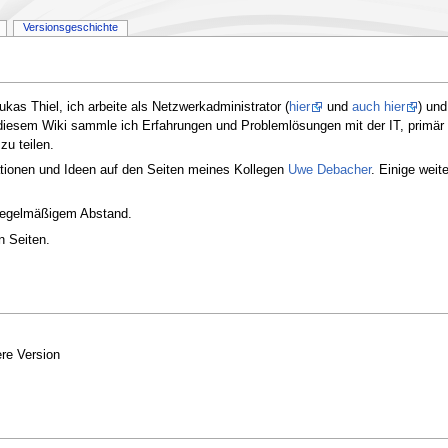
Versionsgeschichte
kas Thiel, ich arbeite als Netzwerkadministrator (
hier
und
auch hier
) und
n diesem Wiki sammle ich Erfahrungen und Problemlösungen mit der IT, primär
zu teilen.
rmationen und Ideen auf den Seiten meines Kollegen
Uwe Debacher
. Einige weit
nregelmäßigem Abstand.
n Seiten.
re Version