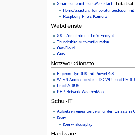
n
SmartHome mit HomeAssistant
- Leitartikel
ü
HomeAssistant Temperatur auslesen mit
Raspberry Pi als Kamera
Webdienste
SSL-Zertifikate mit Let's Encrypt
Thunderbird-Autokonfiguration
OwnCloud
Grav
Netzwerkdienste
Eigenes DynDNS mit PowerDNS
WLAN-Accesspoint mit DD-WRT und RADI
FreeRADIUS
PHP Network WeatherMap
Schul-IT
Aufsetzen eines Servers für den Einsatz in
IServ
IServ-Infodisplay
Hardware