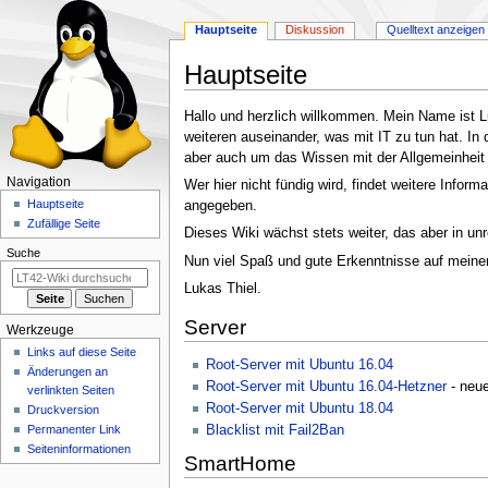
Hauptseite
Diskussion
Quelltext anzeigen
Hauptseite
Zur
Zur
Hallo und herzlich willkommen. Mein Name ist Lu
Navigation
Suche
weiteren auseinander, was mit IT zu tun hat. I
springen
springen
aber auch um das Wissen mit der Allgemeinheit 
N
Navigation
Wer hier nicht fündig wird, findet weitere Info
a
Hauptseite
angegeben.
Zufällige Seite
v
Dieses Wiki wächst stets weiter, das aber in u
i
Suche
Nun viel Spaß und gute Erkenntnisse auf meine
g
Lukas Thiel.
a
Server
t
Werkzeuge
i
Links auf diese Seite
Root-Server mit Ubuntu 16.04
o
Änderungen an
Root-Server mit Ubuntu 16.04-Hetzner
- neue
verlinkten Seiten
n
Root-Server mit Ubuntu 18.04
Druckversion
s
Permanenter Link
Blacklist mit Fail2Ban
m
Seiten­­informationen
SmartHome
e